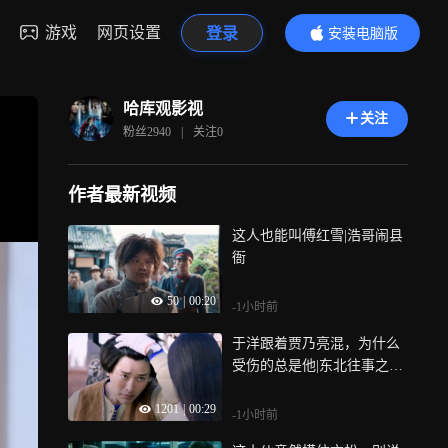
游戏
网页设置
登录
安装电脑版
内容更精彩
哈库观影视
关注
粉丝
2940
|
关注
0
作者最新视频
这人也能叫傅红雪|浩哥闹县
衙
50
|
00:20
-1小时前
于洋跟着贾乃亮混，为什么
受伤的总是他|东北往事之破
马张飞
1201
|
00:29
-1小时前