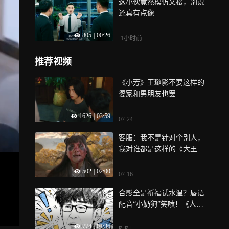
这小伙竟然模仿文松，别说
还真有点像
805
|
00:26
-1小时前
推荐视频
《小芳》王璐影不要这样的
婆家和男朋友也罢
1626
|
03:59
07-24
客服：我不是针对个别人，
我对谁都是这样的《大王别
慌张》
502
|
02:00
07-16
合影全是祈福试水温？唇语
配音“小奶狗”笑喷！《人生
开门红》
774
|
01:36