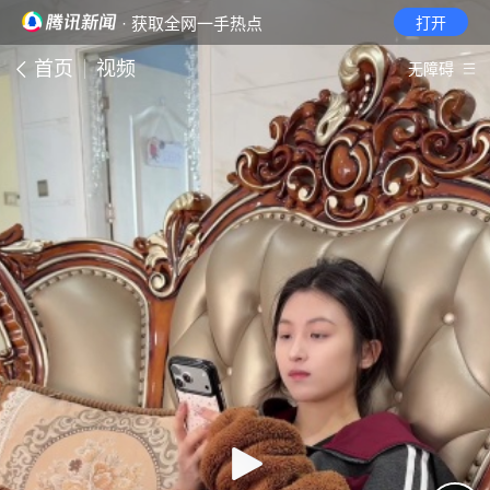
· 获取全网一手热点
打开
首页
视频
无障碍