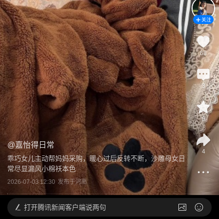
关注
68
3
9
@
嘉怡得日常
4
乖巧女儿主动帮妈妈采购，暖心过后反转不断，沙雕母女日
常尽显漏风小棉袄本色
2026-07-03 12:30
发布于
河南
打开
腾讯新闻客户端说两句