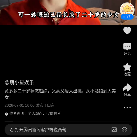
关注
评论
收藏
@
萌小星娱乐
黄多多二十岁状态超绝，又高又瘦太出挑，从小姑娘到大美
分享
女！
2026-07-01 16:00
发布于
山东
作者声明：个人观点，仅供参考
打开
腾讯新闻客户端说两句