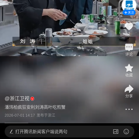
关注
2
评论
收藏
分享
@
浙江卫视
潘玮柏疯狂安利刘涛高叶吃煎蟹
2026-07-01 14:17
发布于
浙江
打开
腾讯新闻客户端说两句