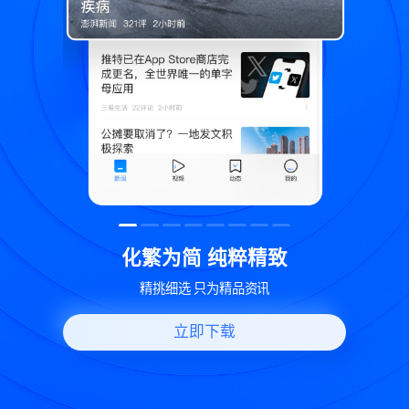
精致
世界变化 热问一下
讯
好问题好回答 多元视角看问题
立即下载