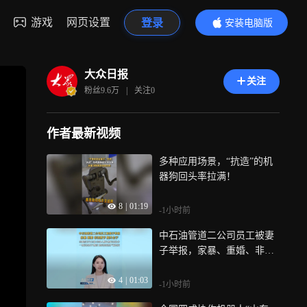
游戏
网页设置
登录
安装电脑版
内容更精彩
大众日报
关注
粉丝
9.6万
|
关注
0
作者最新视频
多种应用场景，“抗造”的机
器狗回头率拉满！
8
|
01:19
-1小时前
中石油管道二公司员工被妻
子举报，家暴、重婚、非法
赠予、婚外生子，当地警方
4
|
01:03
已立案，当事人称已被记过
-1小时前
处分，一纸记过过于敷衍，