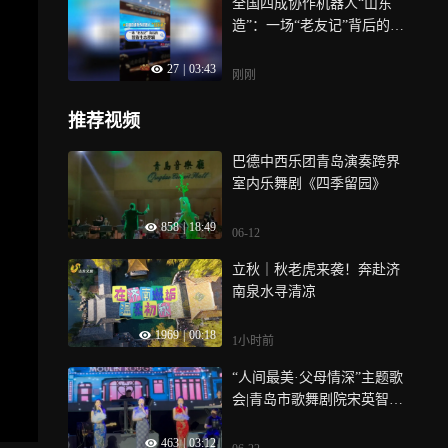
全国四成协作机器人“山东
违纪违法应严肃追责！
造”：一场“老友记”背后的智
造生态逻辑
27
|
03:43
刚刚
推荐视频
巴德中西乐团青岛演奏跨界
室内乐舞剧《四季留园》
858
|
18:49
06-12
立秋｜秋老虎来袭！奔赴济
南泉水寻清凉
1969
|
00:18
1小时前
“人间最美·父母情深”主题歌
会|青岛市歌舞剧院宋英智、
李晓宁、孙雅君演唱《漫步
463
|
03:12
人生路》