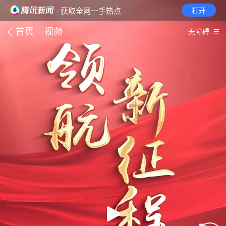
· 获取全网一手热点
打开
首页
视频
无障碍