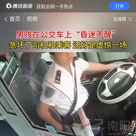
· 获取全网一手热点
打开
首页
视频
无障碍