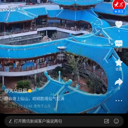
关注
4
评论
收藏
4
@
大众日报
烟台海上仙山，崆峒胜境仙气拉满
2026-07-01 13:46
发布于
山东
打开
腾讯新闻客户端说两句