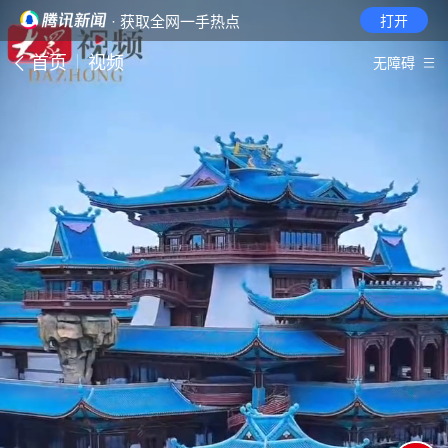
· 获取全网一手热点
打开
首页
视频
无障碍