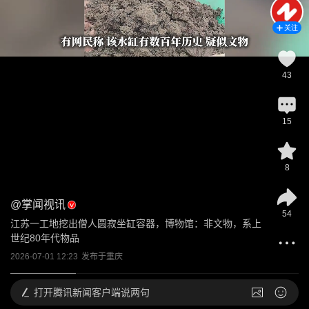
关注
43
15
8
@
掌闻视讯
54
江苏一工地挖出僧人圆寂坐缸容器，博物馆：非文物，系上
世纪80年代物品
2026-07-01 12:23
发布于
重庆
打开
腾讯新闻客户端说两句