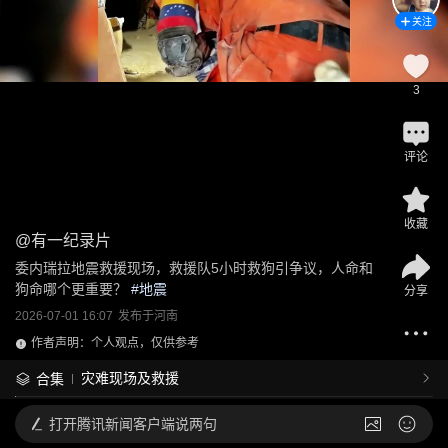
关注
3
评论
收藏
@
有一纪录片
委内瑞拉地震救援现场，救援队5小时救狗引争议，人命和
狗命哪个更重要？
 #
地震
分享
2026-07-01 16:07
发布于
河南
作者声明：个人观点，仅供参考
灾难现场及救援
合集
打开
腾讯新闻客户端说两句