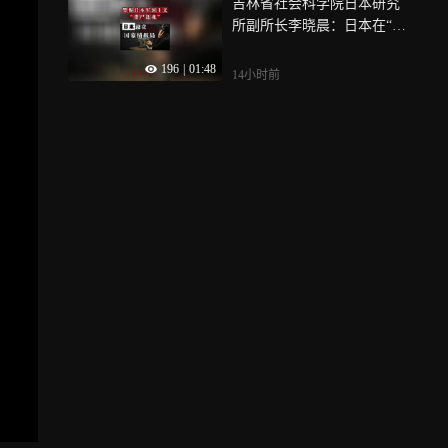
吉林省社会科学院日本研究
所副所长李晓晨：日本在“73
1”成立国家情报局，亚洲各
196
|
01:48
国需警惕的日本军国主义“借
14小时前
尸还魂”