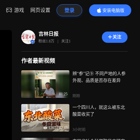
游戏
网页设置
登录
安装电脑版
内容更精彩
吉林日报
关注
粉丝
1.8万
|
关注
1
作者最新视频
辨“参”记⑨ 不同产地的人参
外观、品质是否存在差异
01:25
刚刚
一个四川人，就这么被东北
酸菜收买了
1267
|
02:43
3小时前