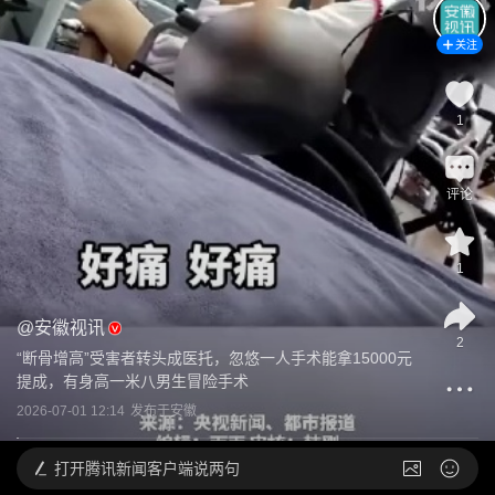
关注
1
评论
1
@
安徽视讯
2
“断骨增高”受害者转头成医托，忽悠一人手术能拿15000元
提成，有身高一米八男生冒险手术
2026-07-01 12:14
发布于
安徽
打开
腾讯新闻客户端说两句