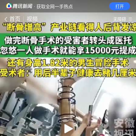
· 获取全网一手热点
打开
首页
视频
无障碍