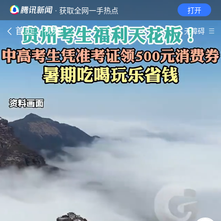
· 获取全网一手热点
打开
首页
视频
无障碍