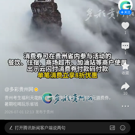
关注
1
1
收藏
@
多彩贵州网
10
贵州考生福利天花板！中高考生凭准考证领500元消费券，
暑期吃喝玩乐省钱
2026-07-01 12:13
发布于
贵州
打开
腾讯新闻客户端说两句