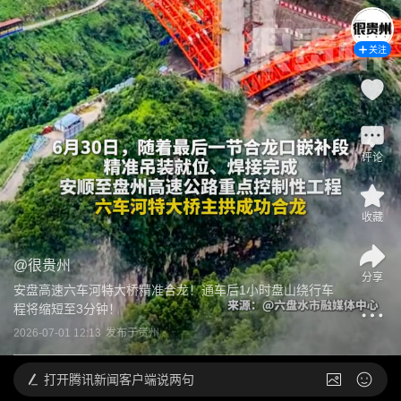
关注
评论
收藏
@
很贵州
分享
安盘高速六车河特大桥精准合龙！通车后1小时盘山绕行车
程将缩短至3分钟！
2026-07-01 12:13
发布于
贵州
打开
腾讯新闻客户端说两句