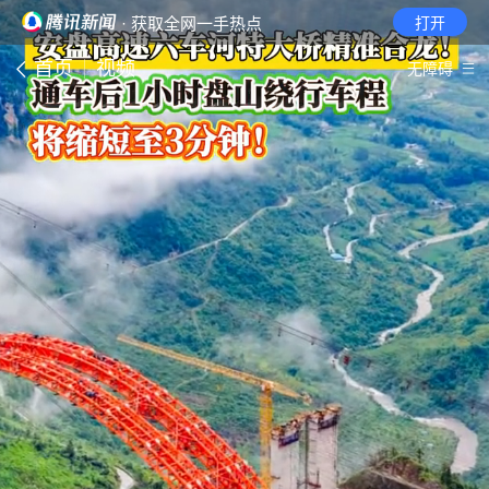
· 获取全网一手热点
打开
首页
视频
无障碍