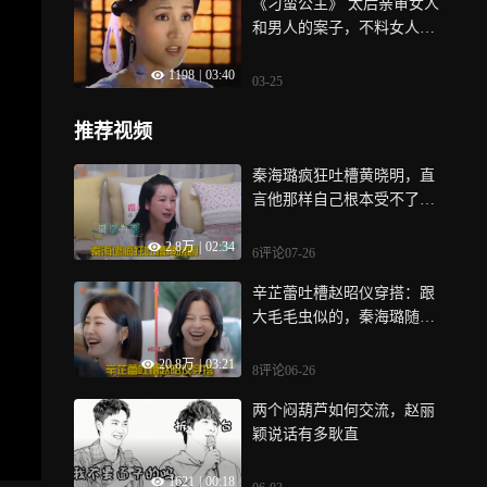
《刁蛮公主》 太后亲审女人
和男人的案子，不料女人当
场断气了
1198
|
03:40
03-25
推荐视频
秦海璐疯狂吐槽黄晓明，直
言他那样自己根本受不了，
吴宣仪强烈认同丨妻旅
2.8万
|
02:34
6评论
07-26
辛芷蕾吐槽赵昭仪穿搭：跟
大毛毛虫似的，秦海璐随口
一句更扎心丨花少
20.8万
|
03:21
8评论
06-26
两个闷葫芦如何交流，赵丽
颖说话有多耿直
1621
|
00:18