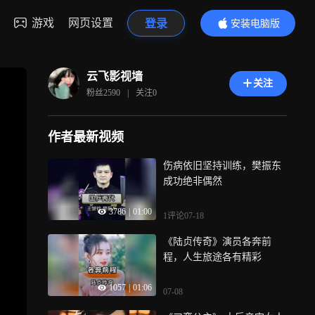
游戏
网页设置
登录
安装电脑版
内容更精彩
云飞影视墙
关注
粉丝
2590
|
关注
0
作者最新视频
伤病依旧坚持训练，樊振东
成功绝非偶然
3786
|
01:00
1评论
07-18
《陆贞传奇》演员各奔前
程，人生旅途各有精彩
1057
|
01:06
07-08