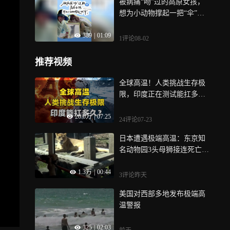
被病痛“吻”过的高原女孩，
想为小动物撑起一把“伞”！
生活在西藏林芝市工布江达
389
|
01:09
县的白玛德吉，今年20岁，
1评论
08-02
常年与病痛相伴，历经五次
手术的她，心中依旧怀揣着
推荐视频
一个美好的心愿——开一间
兽医院，等自己好些了，替
全球高温！人类挑战生存极
那些不会说话的小生命，也
限，印度正在测试能扛多
治愈它们的疼
久？
26.0万
|
07:25
24评论
07-23
日本遭遇极端高温：东京知
名动物园3头母狮接连死亡
疑因高温致死
1.3万
|
00:44
3评论
昨天
美国对西部多地发布极端高
温警报
325
|
02:03