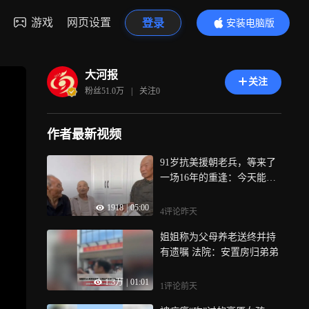
游戏
网页设置
登录
安装电脑版
内容更精彩
大河报
关注
粉丝
51.0万
|
关注
0
作者最新视频
91岁抗美援朝老兵，等来了
一场16年的重逢：今天能坐
在一起的，只剩他们仨了
1918
|
05:00
4评论
昨天
姐姐称为父母养老送终并持
有遗嘱 法院：安置房归弟弟
1.3万
|
01:01
1评论
前天