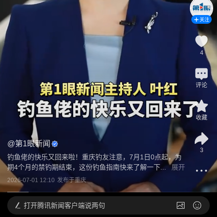
关注
4
评论
收藏
@
第1眼新闻
3
钓鱼佬的快乐又回来啦！重庆钓友注意，7月1日0点起，为
期4个月的禁钓期结束，这份钓鱼指南快来了解一下...
展开
2026-07-01 12:10
发布于
重庆
打开
腾讯新闻客户端说两句