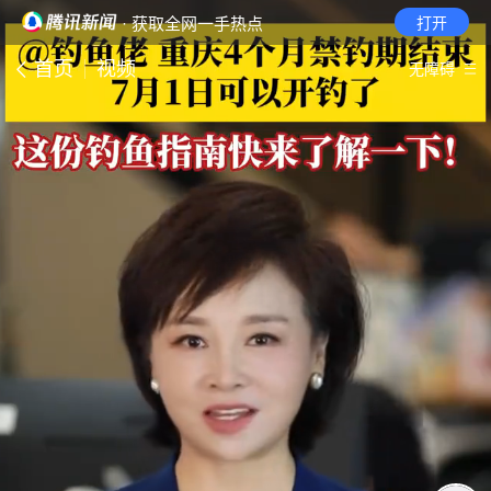
· 获取全网一手热点
打开
首页
视频
无障碍