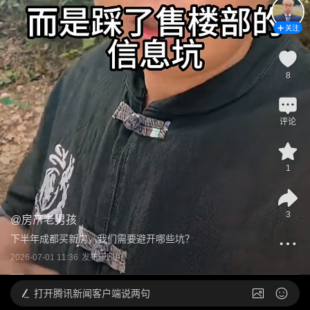
关注
8
评论
1
3
@
房产老男孩
下半年成都买新房，我们需要避开哪些坑？
2026-07-01 11:36
发布于
四川
打开
腾讯新闻客户端说两句