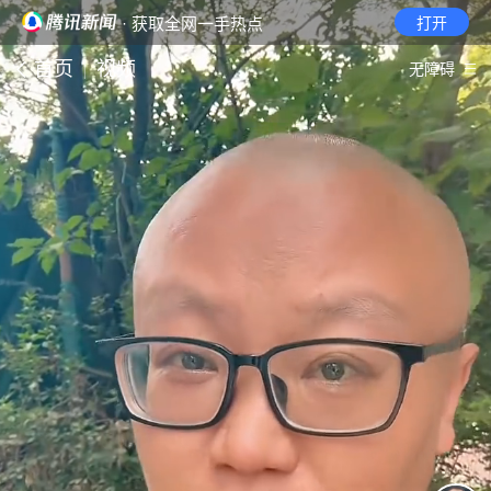
· 获取全网一手热点
打开
首页
视频
无障碍