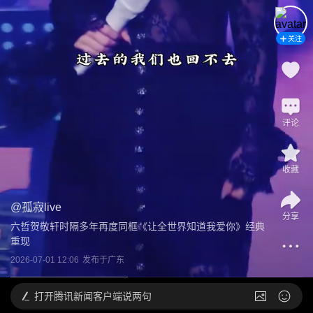
关注
评论
收藏
@
孤寂live
分享
六哲贺敬轩时隔多年再度同框《让全世界知道我爱你》经典
重现
2026-07-01 12:06
发布于
广东
打开
腾讯新闻客户端说两句