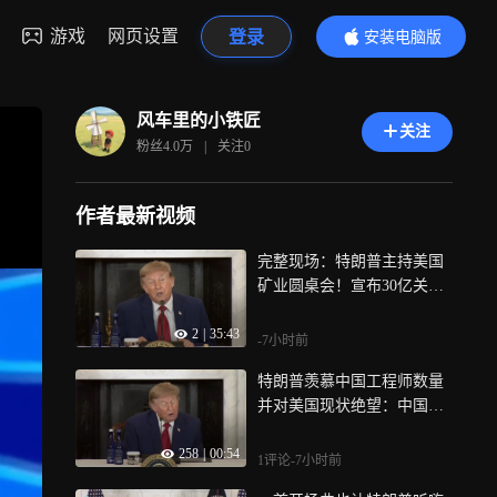
游戏
网页设置
登录
安装电脑版
内容更精彩
风车里的小铁匠
关注
粉丝
4.0万
|
关注
0
作者最新视频
完整现场：特朗普主持美国
矿业圆桌会！宣布30亿关键
矿产投资、1亿矿业院校拨
2
|
35:43
款，25天批矿
-7小时前
特朗普羡慕中国工程师数量
并对美国现状绝望：中国每
年培养超过3千名，美国目前
258
|
00:54
不足170名
1评论
-7小时前