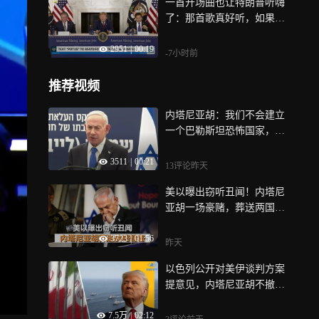
一首开场曲也让特朗普听嗨
了：那首歌真好听，如果没
赢，我就不会经常听那首
2951
|
00:19
歌，鲁比奥都不想笑
-7小时前
推荐视频
内塔尼亚胡：我们不会建立
一个巴勒斯坦恐怖国家，因
为我们知道它的目标是摧毁
3511
|
00:21
犹太人的民族国家
13评论
昨天
美以曝出窃听丑闻！内塔尼
亚胡一场豪赌，葬送两国数
十年的战略储备
3723
|
01:56
昨天
以色列公开对美伊谈判方案
提意见，内塔尼亚胡不撤
军，盟友分歧加深？
7.5万
|
02:12