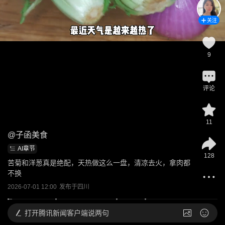
关注
9
评论
11
@
子函美食
AI章节
128
苦菊和洋葱真是绝配，天热做这么一盘，清凉去火，拿肉都
不换
2026-07-01 12:00
发布于
四川
打开
腾讯新闻客户端说两句