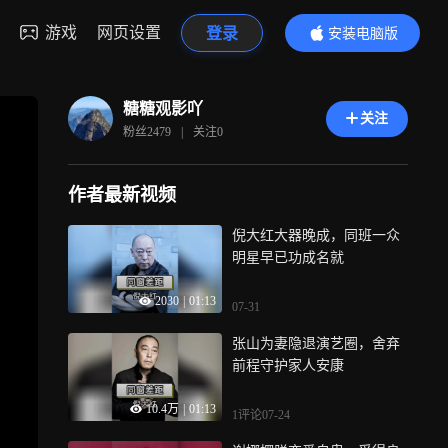
游戏
网页设置
登录
安装电脑版
内容更精彩
糖糖观影吖
关注
粉丝
2479
|
关注
0
作者最新视频
倪大红大器晚成，同班一众
明星早已功成名就
2030
|
01:13
07-31
张山为妻隐退演艺圈，舍弃
前程守护家人安康
10.4万
|
01:13
1评论
07-24