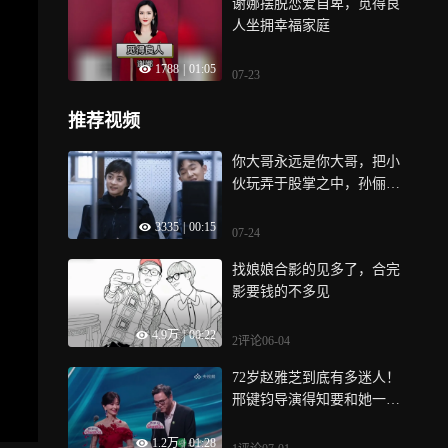
谢娜摆脱恋爱自卑，觅得良
人坐拥幸福家庭
1788
|
01:05
07-23
推荐视频
你大哥永远是你大哥，把小
伙玩弄于股掌之中，孙俪就
笑笑不说话
3335
|
00:15
07-24
找娘娘合影的见多了，合完
影要钱的不多见
4.9万
|
00:22
2评论
06-04
72岁赵雅芝到底有多迷人！
邢键钧导演得知要和她一起
颁奖，激动得一晚没睡
1.2万
|
01:28