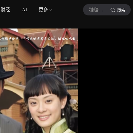
财经
AI
更多
糖糖观影吖
搜索