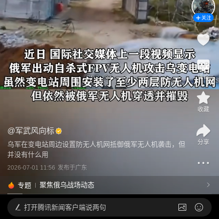
关注
评论
收藏
@
军武风向标
分享
乌军在变电站周边设置防无人机网抵御俄军无人机袭击，但
并没有什么用
2026-07-01 11:56
发布于
广东
聚焦俄乌战场动态
专题
打开
腾讯新闻客户端说两句