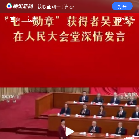
· 获取全网一手热点
打开
首页
视频
无障碍