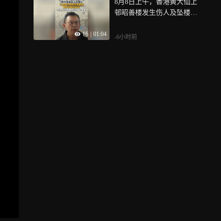
8月8日上午，香港黄大仙上
球最大的单体集装箱码头之
邨昭善楼发生伤人及坠楼事
一，承担着广东省超1/3的外
件，一名男子当场被证实不
贸进出口量，全国对美出口
16
|
01:04
治，另一名男子被送院抢救
超1/4的货运量，盐田国际也
-6小时前
拥有着华南地区最密集的国
际航线网络，每周100条航线
通达全球，其中有53条是通
达到APEC成员经济体