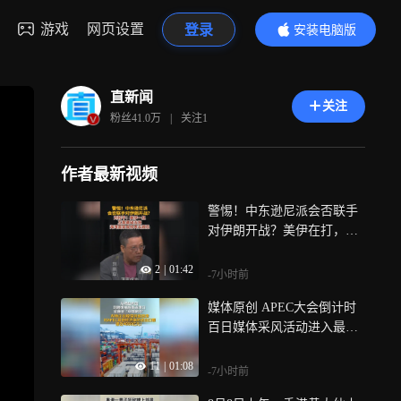
游戏
网页设置
登录
安装电脑版
内容更精彩
直新闻
关注
粉丝
41.0万
|
关注
1
作者最新视频
警惕！中东逊尼派会否联手
对伊朗开战？美伊在打，海
湾国家在流血，双海峡锁喉
2
|
01:42
之下，沙特、阿联酋、科威
-7小时前
特的忍耐已逼近极限；警惕
媒体原创 APEC大会倒计时
中东地缘连锁危机！
百日媒体采风活动进入最后
一天，媒体团参访了深圳盐
11
|
01:08
田港，盐田港是粤港澳大湾
-7小时前
区国际航运枢纽港，也是全