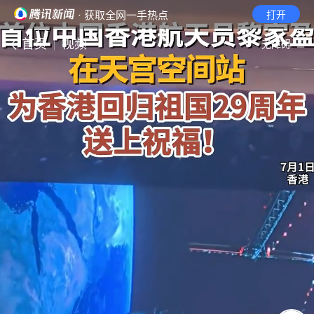
· 获取全网一手热点
打开
首页
视频
无障碍