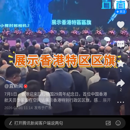
关注
7
评论
1
@
直新闻
2
7月1日，香港迎来回归祖国29周年纪念日，首位中国香港
航天员黎家盈在空间站展示香港特别行政区区旗，感...
展开
2026-07-01 11:14
发布于
广东
打开
腾讯新闻客户端说两句