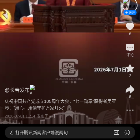
关注
8
评论
2
@
长春发布
8
庆祝中国共产党成立105周年大会，“七一勋章”获得者吴亚
琴：“用心、用情守护万家灯火”
2026-07-01 11:14
发布于
吉林
打开
腾讯新闻客户端说两句