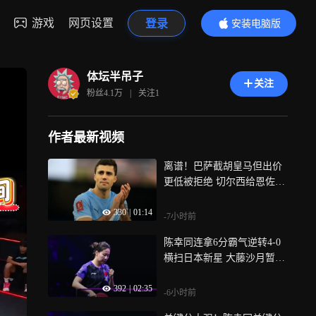
游戏
网页设置
登录
安装电脑版
内容更精彩
体坛半吊子
关注
粉丝
4.1万
|
关注
1
作者最新视频
离谱！巴萨截胡皇马但出价
更低被拒绝 切尔西给恩佐开
价1.2亿英镑
330
|
01:14
-7小时前
陈幸同连拿6分霸气逆转4-0
横扫日本新星 大藤沙月暂停
难阻颓势
392
|
02:35
-6小时前