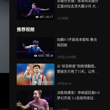
关键分太强！陈幸同关键分
正面对拉击溃大藤沙月 大比
分3-0领先
405
|
01:17
-6小时前
推荐视频
向鹏0-3不敌张本智和 赛点
局回放
4105
|
06:39
1评论
12小时前
从“状态断崖”到绝境翻盘，
樊振东只用了15天，让所有
质疑者闭嘴｜体坛记忆
2324
|
03:35
1评论
08-03
决胜局爆发！申裕斌狂轰6-0
梦幻开局 3-2击败阿库拉晋
级8强
4778
|
02:51