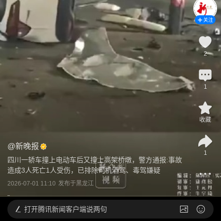
关注
2
1
收藏
@
新晚报
1
四川一轿车撞上电动车后又撞上高架桥墩，警方通报:事故
造成3人死亡1人受伤，已排除司机酒驾、毒驾嫌疑
2026-07-01 11:10
发布于
黑龙江
打开
腾讯新闻客户端说两句