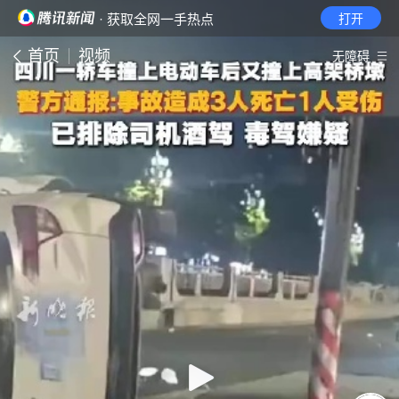
· 获取全网一手热点
打开
首页
视频
无障碍