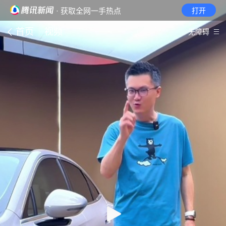
· 获取全网一手热点
打开
首页
视频
无障碍