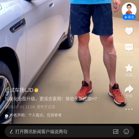
关注
评论
收藏
@
试车场LJD
分享
智能化全面升级，更适合家用！体验全新红旗H7
2026-07-01 11:09
发布于
北京
作者声明：个人观点，仅供参考
打开
腾讯新闻客户端说两句