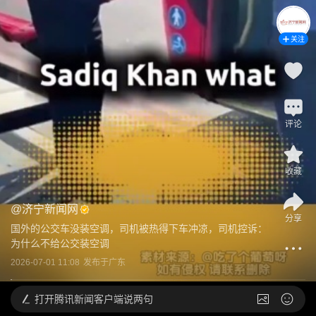
关注
评论
收藏
@
济宁新闻网
分享
国外的公交车没装空调，司机被热得下车冲凉，司机控诉：
为什么不给公交装空调
2026-07-01 11:08
发布于
广东
打开
腾讯新闻客户端说两句