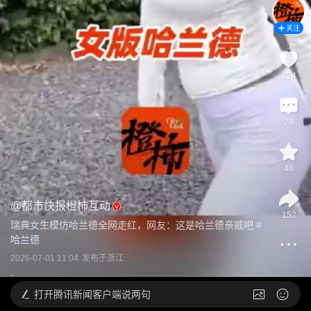
关注
254
24
48
@
都市快报橙柿互动
152
瑞典女生模仿哈兰德全网走红，网友：这是哈兰德亲戚吧
 #
哈兰德
2026-07-01 11:04
发布于
浙江
打开
腾讯新闻客户端说两句