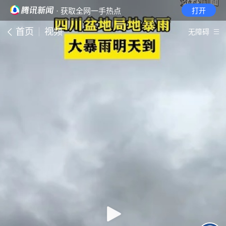
· 获取全网一手热点
打开
首页
视频
无障碍