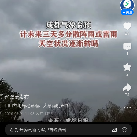
关注
19
1
2
75
@
双流发布
四川盆地局地暴雨、大暴雨明天到！
2026-07-01 11:03
发布于
四川
打开
腾讯新闻客户端说两句