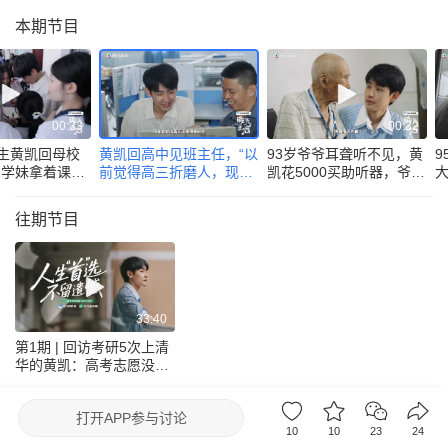
本期节目
00:33
00:32
实习生黄凯回母校
黄凯回高中见班主任，“以
93岁爷爷耳聋听不见，黄
9
三学妹拿着课本
前觉得高三折磨人，现在
凯花5000买助听器，爷爷
签名
回想都是美好”
用不习放在抽屉
往期节目
33:40
第1期 | 回访考研5次上清
华的黄凯：高考志愿没报
好，大学第一天就想复读
腾讯新闻出品节目
去眼界频道看更多
打开
APP参与讨论
10
10
23
24