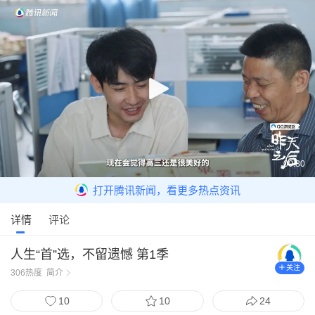
00:30
打开腾讯新闻，看更多热点资讯
详情
评论
人生“首”选，不留遗憾 第1季
关注
306
热度
简介
10
10
24