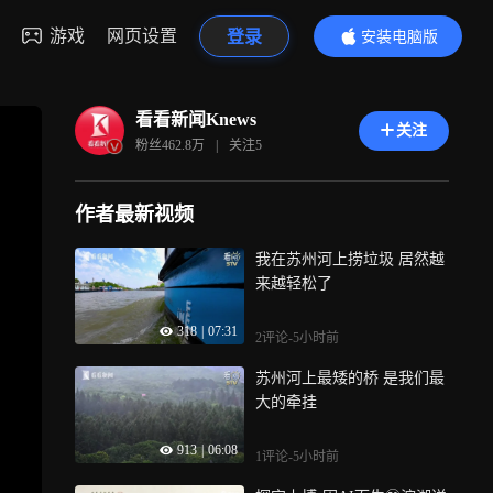
游戏
网页设置
登录
安装电脑版
内容更精彩
看看新闻Knews
关注
粉丝
462.8万
|
关注
5
作者最新视频
我在苏州河上捞垃圾 居然越
来越轻松了
318
|
07:31
2评论
-5小时前
苏州河上最矮的桥 是我们最
大的牵挂
913
|
06:08
1评论
-5小时前