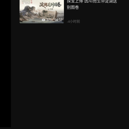
探宝上博·因AI而生㊿淀湖送
别图卷
375
|
04:52
-4小时前