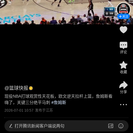
关注
评论
收藏
@
篮球快报
分享
现役NBA打球观赏性天花板，欧文逆天拉杆上篮，詹姆斯看
嗨了，关键三分绝平马刺
 #
詹姆斯
2026-07-01 10:57
发布于
江苏
打开
腾讯新闻客户端说两句