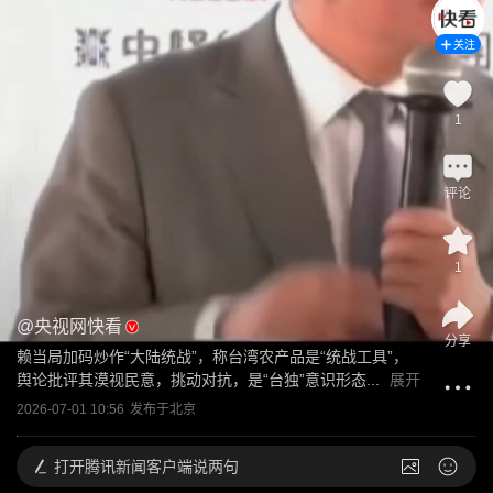
关注
1
评论
1
@
央视网快看
分享
赖当局加码炒作“大陆统战”，称台湾农产品是“统战工具”，
舆论批评其漠视民意，挑动对抗，是“台独”意识形态...
展开
2026-07-01 10:56
发布于
北京
打开
腾讯新闻客户端说两句