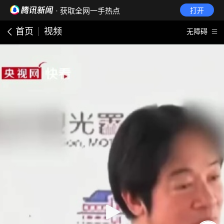
· 获取全网一手热点
打开
首页
视频
无障碍