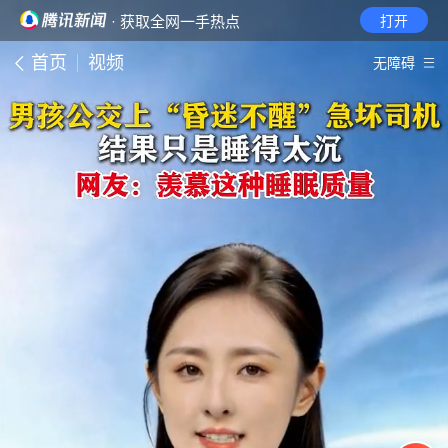
· 获取全网一手热点
打开
首页
视频
无障碍