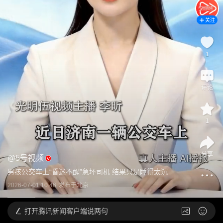
关注
1
评论
1
分享
@
5号视频
男孩公交车上“昏迷不醒”急坏司机 结果只是睡得太沉
2026-07-01 10:46
发布于
北京
打开
腾讯新闻客户端说两句