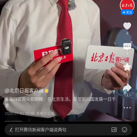
关注
8
1
2
@
北京日报客户端
1
香港特区观众郑朗峰：在北京生活，感觉到祖国发展一日千
里
2026-07-01 10:39
发布于
北京
打开
腾讯新闻客户端说两句