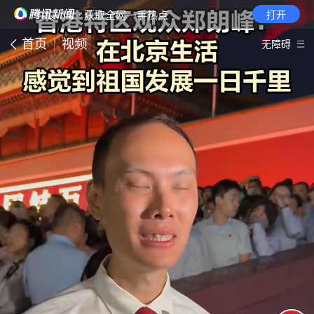
· 获取全网一手热点
打开
首页
视频
无障碍