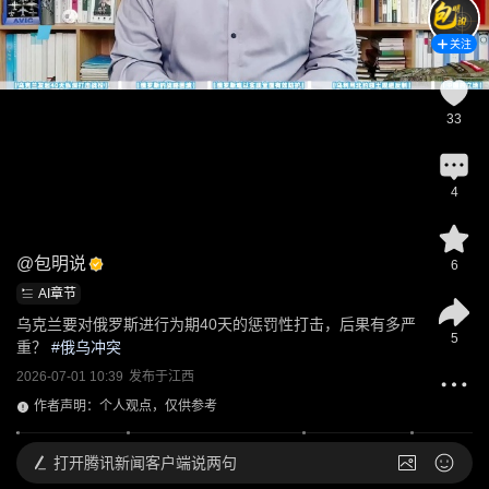
关注
33
4
@
包明说
6
AI章节
乌克兰要对俄罗斯进行为期40天的惩罚性打击，后果有多严
5
重？
 #
俄乌冲突
2026-07-01 10:39
发布于
江西
作者声明：个人观点，仅供参考
打开
腾讯新闻客户端说两句