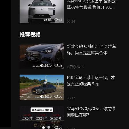
腾势N8L闪充版上市 全系云
辇-A空气悬架 售价31.98万-3
4.98万元
86
|
02:44
06-24
推荐视频
新款奔驰 C 纯电：全身堆车
标，简直是星辉集合体
1476
|
03:02
1评论
05-16
F10 宝马 5 系｜这一代，才
是真正的经典 5 系
1010
|
03:06
05-17
宝马如今越卖越差，你觉得
问题出在哪？
794
|
02:26