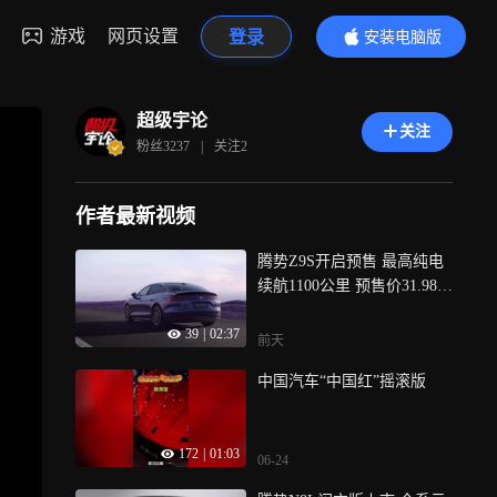
游戏
网页设置
登录
安装电脑版
内容更精彩
超级宇论
关注
粉丝
3237
|
关注
2
作者最新视频
腾势Z9S开启预售 最高纯电
续航1100公里 预售价31.98万
起
39
|
02:37
前天
中国汽车“中国红”摇滚版
172
|
01:03
06-24