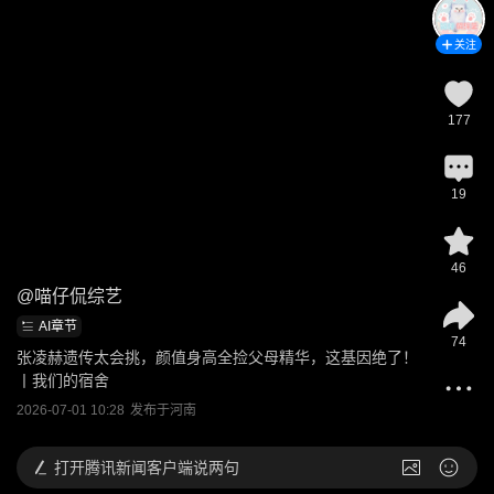
关注
177
19
46
@
喵仔侃综艺
AI章节
74
张凌赫遗传太会挑，颜值身高全捡父母精华，这基因绝了！
丨我们的宿舍
2026-07-01 10:28
发布于
河南
打开
腾讯新闻客户端说两句