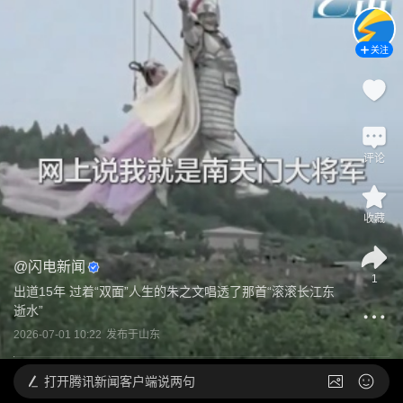
关注
评论
收藏
@
闪电新闻
1
出道15年 过着“双面”人生的朱之文唱透了那首“滚滚长江东
逝水”
2026-07-01 10:22
发布于
山东
打开
腾讯新闻客户端说两句