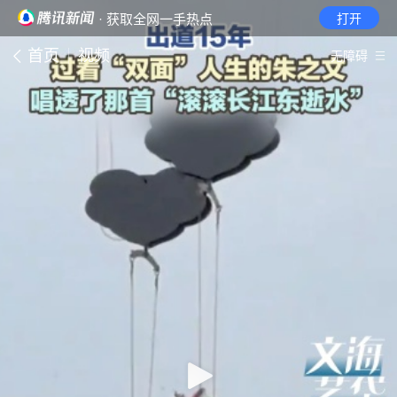
· 获取全网一手热点
打开
首页
视频
无障碍