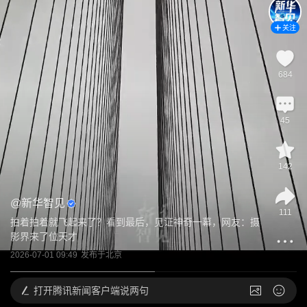
关注
684
45
142
@
新华智见
111
拍着拍着就飞起来了？看到最后，见证神奇一幕，网友：摄
影界来了位天才
2026-07-01 09:49
发布于
北京
打开
腾讯新闻客户端说两句