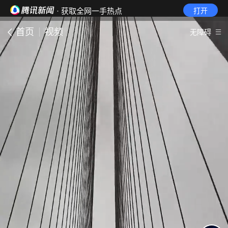
· 获取全网一手热点
打开
首页
视频
无障碍