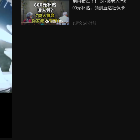
别再错过了！ 这7类老人有8
00元补贴，领到直达社保卡
306
|
05:40
1评论
-5小时前