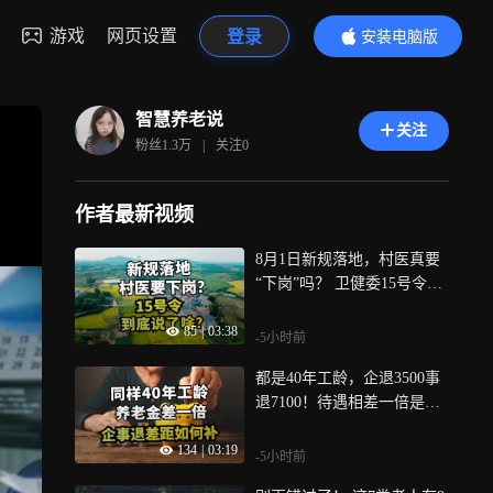
游戏
网页设置
登录
安装电脑版
内容更精彩
智慧养老说
关注
粉丝
1.3万
|
关注
0
作者最新视频
8月1日新规落地，村医真要
“下岗”吗？ 卫健委15号令真
相来了！
85
|
03:38
-5小时前
都是40年工龄，企退3500事
退7100！待遇相差一倍是核
算出错吗？
134
|
03:19
-5小时前