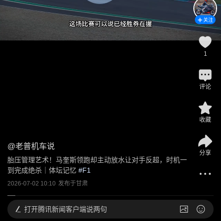
关注
1
评论
收藏
@
老普机车说
分享
胎压管理艺术！马奎斯领跑却主动放水让对手反超，时机一
到完成绝杀｜体坛记忆
 #
F1
2026-07-02 10:10
发布于
甘肃
打开
腾讯新闻客户端说两句