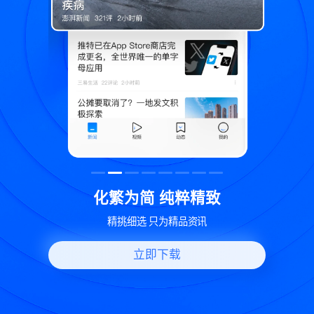
致
世界变化 热问一下
好问题好回答 多元视角看问题
立即下载