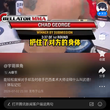
关注
评论
收藏
@
宇哥摔角
AI章节
分享
能轻松废掉对手却及时收手巴西柔术大师诠释什么叫武德！
｜体坛记忆
2026-07-02 21:00
发布于
山东
打开
腾讯新闻客户端说两句