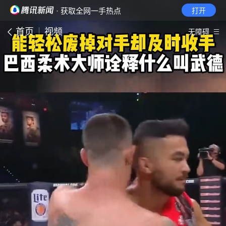
· 获取全网一手热点
打开
首页
视频
无障碍