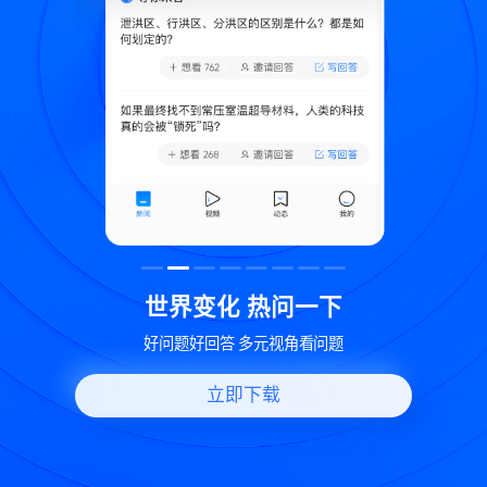
致
世界变化 热问一下
好问题好回答 多元视角看问题
立即下载